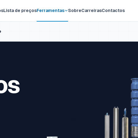
os
Lista de preços
Ferramentas
Sobre
Carreiras
Contactos
o
os