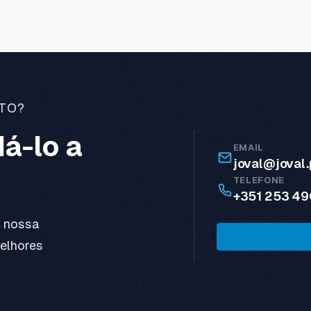
TO?
á-lo a
EMAIL
joval@joval.
TELEFONE
+351 253 49
a nossa
elhores