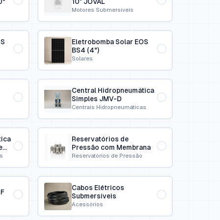
0"
10″ JOVAL
Motores Submersíveis
OS
Eletrobomba Solar EOS
BS4 (4")
Solares
Central Hidropneumática
Simples JMV-D
Centrais Hidropneumáticas
ica
Reservatórios de
e
Pressão com Membrana
s
Reservatórios de Pressão
Cabos Elétricos
CF
Submersíveis
Acessórios