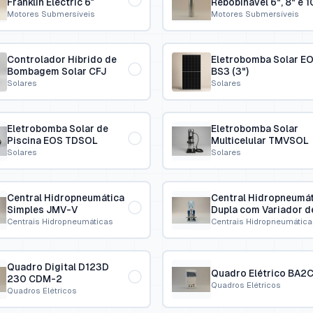
Franklin Electric 6″
Rebobinável 6", 8" e 1
Motores Submersíveis
Motores Submersíveis
Controlador Híbrido de
Eletrobomba Solar E
Bombagem Solar CFJ
BS3 (3")
Solares
Solares
Eletrobomba Solar de
Eletrobomba Solar
Piscina EOS TDSOL
Multicelular TMVSOL
Solares
Solares
Central Hidropneumática
Central Hidropneumát
Simples JMV-V
Dupla com Variador d
Velocidade JMV-V
Centrais Hidropneumáticas
Centrais Hidropneumática
Quadro Digital D123D
Quadro Elétrico BA2
230 CDM-2
Quadros Elétricos
Quadros Elétricos