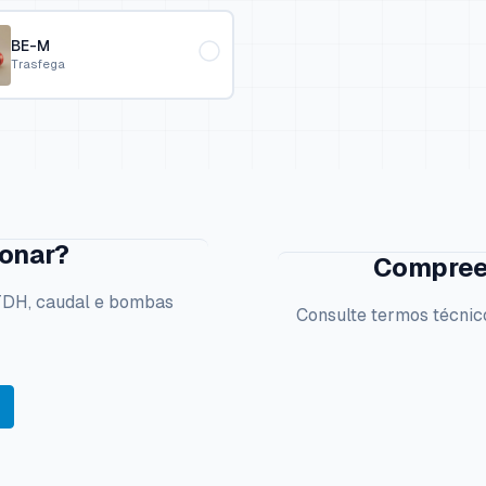
BE-M
Trasfega
ionar?
Compree
 TDH, caudal e bombas
Consulte termos técnic