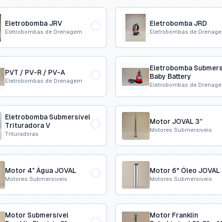
Eletrobomba JRV
Eletrobomba JRD
Eletrobombas de Drenagem
Eletrobombas de Drenag
Eletrobomba Submers
PVT / PV-R / PV-A
Baby Battery
Eletrobombas de Drenagem
Eletrobombas de Drenag
Eletrobomba Submersível
Motor JOVAL 3”
Trituradora V
Motores Submersíveis
Trituradoras
Motor 4″ Água JOVAL
Motor 6" Óleo JOVAL
Motores Submersíveis
Motores Submersíveis
Motor Submersível
Motor Franklin