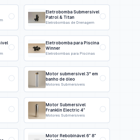
Eletrobomba Submersível
Patrol & Titan
em
Eletrobombas de Drenagem
ível
Eletrobomba para Piscina
Winner
em
Eletrobombas para Piscinas
Motor submersível 3" em
banho de óleo
Motores Submersíveis
Motor Submersível
Franklin Electric 4″
Motores Submersíveis
Motor Rebobinável 6″ 8″