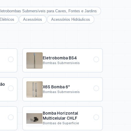
letrobombas Submersíveis para Caves, Fontes e Jardins
Elétricos
Acessórios
Acessórios Hidráulicos
Eletrobomba BS4
Bombas Submersíveis
ção
X6S Bomba 6"
Bombas Submersíveis
Bomba Horizontal
Multicelular CHLF
Bombas de Superfície