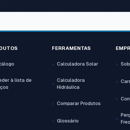
DUTOS
FERRAMENTAS
EMP
tálogo
Calculadora Solar
Sob
der à lista de
Calculadora
Car
eços
Hidráulica
Con
Comparar Produtos
Per
Glossário
Fre