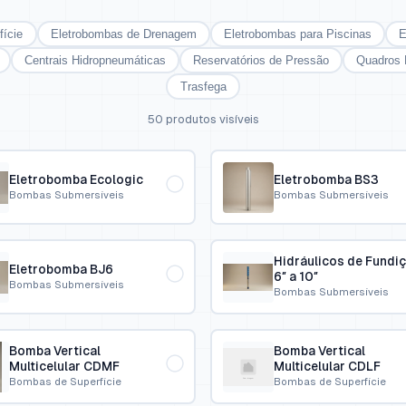
ície
Eletrobombas de Drenagem
Eletrobombas para Piscinas
E
Centrais Hidropneumáticas
Reservatórios de Pressão
Quadros 
Trasfega
50 produtos visíveis
Eletrobomba Ecologic
Eletrobomba BS3
Bombas Submersíveis
Bombas Submersíveis
Hidráulicos de Fundi
Eletrobomba BJ6
6″ a 10″
Bombas Submersíveis
Bombas Submersíveis
Bomba Vertical
Bomba Vertical
Multicelular CDMF
Multicelular CDLF
Bombas de Superfície
Bombas de Superfície