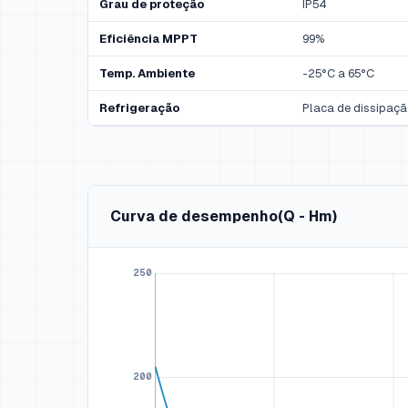
Grau de proteção
IP54
Eficiência MPPT
99%
Temp. Ambiente
-25°C a 65°C
Refrigeração
Placa de dissipaç
Curva de desempenho
(Q - Hm)
Selecione um modelo na tabela seguinte para d