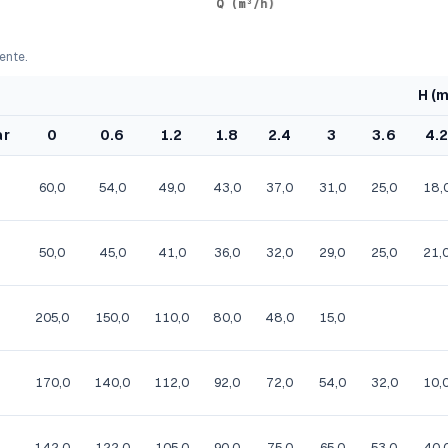
ente.
H (m
ar
0
0.6
1.2
1.8
2.4
3
3.6
4.
60,0
54,0
49,0
43,0
37,0
31,0
25,0
18,
50,0
45,0
41,0
36,0
32,0
29,0
25,0
21,
205,0
150,0
110,0
80,0
48,0
15,0
170,0
140,0
112,0
92,0
72,0
54,0
32,0
10,
142,0
122,0
105,0
90,0
75,0
65,0
53,0
40,