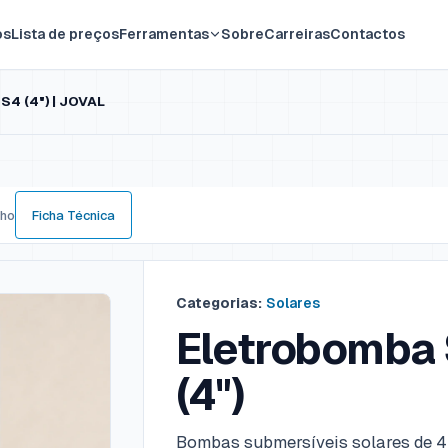
os
Lista de preços
Ferramentas
Sobre
Carreiras
Contactos
S4 (4") | JOVAL
nho
Ficha Técnica
Categorias:
Solares
Eletrobomba 
(4")
Bombas submersíveis solares de 4 