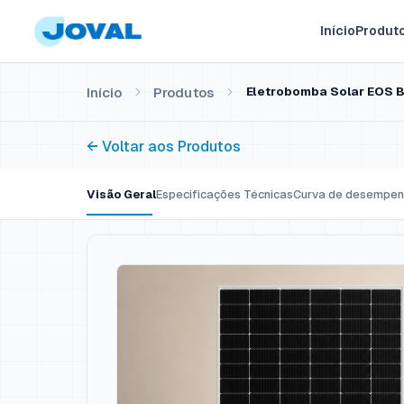
Início
Produt
Início
Produtos
Eletrobomba Solar EOS B
← Voltar aos Produtos
Visão Geral
Especificações Técnicas
Curva de desempe