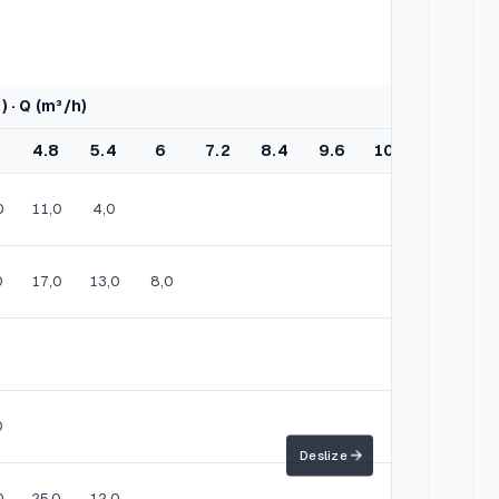
) · Q (m³/h)
2
4.8
5.4
6
7.2
8.4
9.6
10.8
12
0
11,0
4,0
0
17,0
13,0
8,0
0
0
25,0
12,0