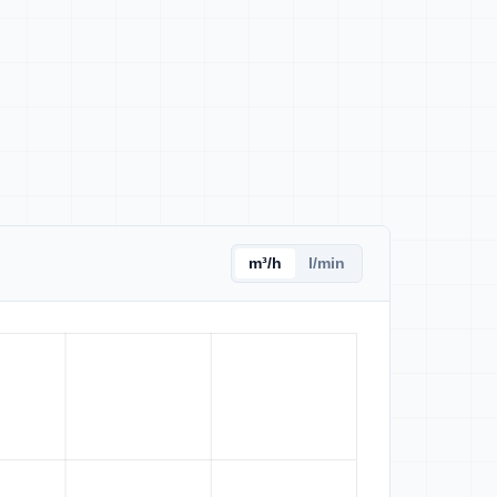
m³/h
l/min
 valores do gráfico.