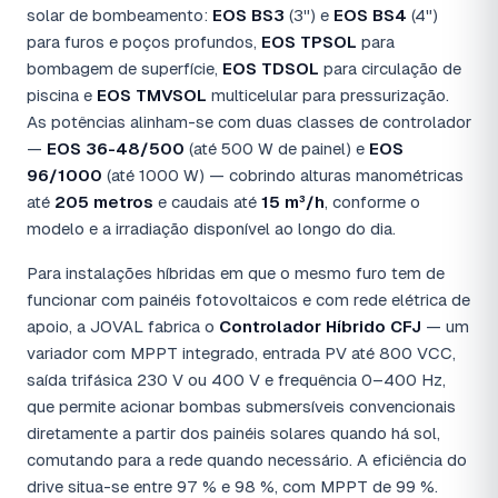
solar de bombeamento:
EOS BS3
(3") e
EOS BS4
(4")
para furos e poços profundos,
EOS TPSOL
para
bombagem de superfície,
EOS TDSOL
para circulação de
piscina e
EOS TMVSOL
multicelular para pressurização.
As potências alinham-se com duas classes de controlador
—
EOS 36-48/500
(até 500 W de painel) e
EOS
96/1000
(até 1000 W) — cobrindo alturas manométricas
até
205 metros
e caudais até
15 m³/h
, conforme o
modelo e a irradiação disponível ao longo do dia.
Para instalações híbridas em que o mesmo furo tem de
funcionar com painéis fotovoltaicos e com rede elétrica de
apoio, a JOVAL fabrica o
Controlador Híbrido CFJ
— um
variador com MPPT integrado, entrada PV até 800 VCC,
saída trifásica 230 V ou 400 V e frequência 0–400 Hz,
que permite acionar bombas submersíveis convencionais
diretamente a partir dos painéis solares quando há sol,
comutando para a rede quando necessário. A eficiência do
drive situa-se entre 97 % e 98 %, com MPPT de 99 %.