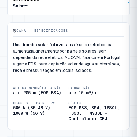
Solares
Solares
§
Solares · Gama de especif
GAMA · ESPECIFICAÇÕES
Uma
bomba solar fotovoltaica
é uma eletrobomba
alimentada diretamente por painéis solares, sem
depender da rede elétrica. A JOVAL fabrica em Portugal
a gama
EOS
, para captação solar de água subterrânea,
rega e pressurização em locais isolados.
ALTURA MANOMÉTRICA MÁX.
CAUDAL MÁX.
até 205 m (EOS BS4)
até 15 m³/h
CLASSES DE PAINEL PV
SÉRIES
500 W (36-48 V) ·
EOS BS3, BS4, TPSOL,
1000 W (96 V)
TDSOL, TMVSOL +
Controlador CFJ