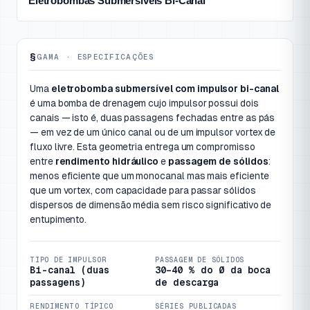
Eletrobombas Submersíveis Bi-Canal
Eletrobombas Submersíveis
§
Eletrobombas Submersívei
GAMA · ESPECIFICAÇÕES
Uma
eletrobomba submersível com impulsor bi-canal
é uma bomba de drenagem cujo impulsor possui
dois
canais
— isto é, duas passagens fechadas entre as pás
— em vez de um único canal ou de um impulsor vortex de
fluxo livre. Esta geometria entrega um compromisso
entre
rendimento hidráulico
e
passagem de sólidos
:
menos eficiente que um monocanal mas mais eficiente
que um vortex, com capacidade para passar sólidos
dispersos de dimensão média sem risco significativo de
entupimento.
TIPO DE IMPULSOR
PASSAGEM DE SÓLIDOS
Bi-canal (duas
30–40 % do Ø da boca
passagens)
de descarga
RENDIMENTO TÍPICO
SÉRIES PUBLICADAS