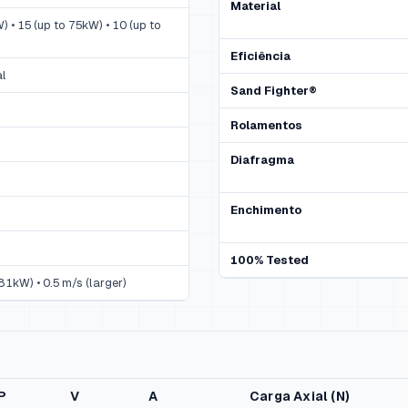
Material
 • 15 (up to 75kW) • 10 (up to
Eficiência
al
Sand Fighter®
Rolamentos
Diafragma
Enchimento
100% Tested
81kW) • 0.5 m/s (larger)
P
V
A
Carga Axial (N)