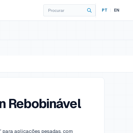
PT
|
EN
n Rebobinável
0" para aplicações pesadas, com