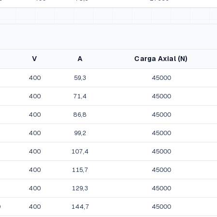
V
A
Carga Axial (N)
400
59,3
45000
400
71,4
45000
400
86,8
45000
400
99,2
45000
400
107,4
45000
400
115,7
45000
400
129,3
45000
0
400
144,7
45000