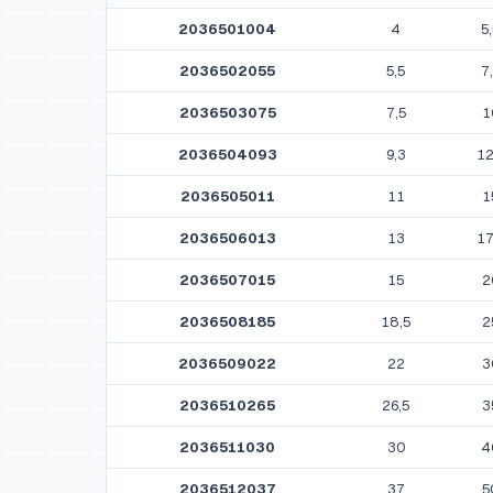
2036501004
4
5
2036502055
5,5
7
2036503075
7,5
1
2036504093
9,3
12
2036505011
11
1
2036506013
13
17
2036507015
15
2
2036508185
18,5
2
2036509022
22
3
2036510265
26,5
3
2036511030
30
4
2036512037
37
5