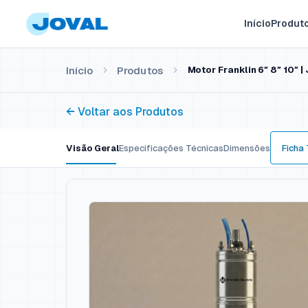
Início
Produt
Início
Produtos
Motor Franklin 6″ 8″ 10″ 
← Voltar aos Produtos
Visão Geral
Especificações Técnicas
Dimensões
Ficha