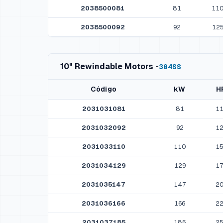
2038500081
81
11
2038500092
92
12
10" Rewindable Motors -
304SS
Código
kW
H
2031031081
81
1
2031032092
92
1
2031033110
110
1
2031034129
129
1
2031035147
147
2
2031036166
166
2
2031037185
185
2