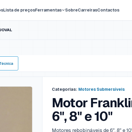
os
Lista de preços
Ferramentas
Sobre
Carreiras
Contactos
| JOVAL
 Técnica
Categorias:
Motores Submersíveis
Motor Frankli
6", 8" e 10"
Motores rebobináveis de 6", 8" e 1