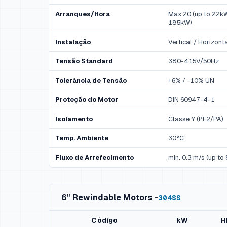
Arranques/Hora
Max 20 (up to 22kW)
185kW)
Instalação
Vertical / Horizont
Tensão Standard
380-415V/50Hz
Tolerância de Tensão
+6% / -10% UN
Proteção do Motor
DIN 60947-4-1
Isolamento
Classe Y (PE2/PA)
Temp. Ambiente
30°C
Fluxo de Arrefecimento
min. 0.3 m/s (up to 
6" Rewindable Motors -
304SS
Código
kW
H