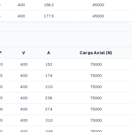
0
400
156,3
45000
5
400
177,5
45000
P
V
A
Carga Axial (N)
10
400
153
75000
25
400
174
75000
50
400
210
75000
75
400
238
75000
00
400
274
75000
25
400
310
75000
50
400
349
75000