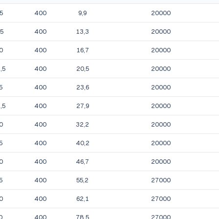
,5
400
9,9
20000
,5
400
13,3
20000
0
400
16,7
20000
,5
400
20,5
20000
5
400
23,6
20000
,5
400
27,9
20000
0
400
32,2
20000
5
400
40,2
20000
0
400
46,7
20000
5
400
55,2
27000
0
400
62,1
27000
0
400
78,5
27000