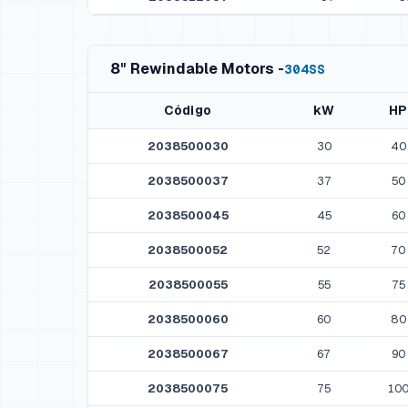
8" Rewindable Motors -
304SS
Código
kW
HP
2038500030
30
40
2038500037
37
50
2038500045
45
60
2038500052
52
70
2038500055
55
75
2038500060
60
80
2038500067
67
90
2038500075
75
10