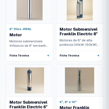
Motor Submersível
6" Óleo JOVAL
Franklin Electric 8″
Motor
Motores de 8" de alta
Motores submersíveis
potência (30kW-150kW)
trifásicos de 6" em banho
para captação de água
de óleo, flange NEMA, em
em larga escala e uso
aço inoxidável AISI 304,
Ficha Técnica
Ficha Técnica
industrial pesado.
disponíveis de 3 a 45 kW.
Motor Submersível
6", 8" e 10"
Franklin Electric 6″
Motor Franklin