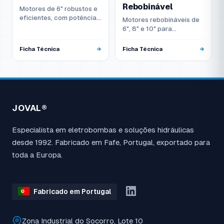
Rebobinável
Motores de 6" robustos e
eficientes, com potências
Motores rebobináveis de
de 4kW a 45kW, ideais
6", 8" e 10" para
para furos e sistemas
aplicações pesadas, com
industriais.
potências até 185kW.
Ficha Técnica
Ficha Técnica
JOVAL®
Especialista em eletrobombas e soluções hidráulicas
desde 1992. Fabricado em Fafe, Portugal, exportado para
toda a Europa.
Fabricado em Portugal
Zona Industrial do Socorro, Lote 10