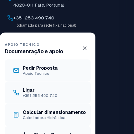
4820-011 Fafe, Portugal
+351 253 490 740
(chamada para rede fixa nacional)
joval@joval.pt
APOIO TÉCNICO
08:30–12:30 | 14:00–18:00
Documentação e apoio
Encerrado agora
Pedir Proposta
Apoio Técnico
PRODUTOS
Ligar
+351 253 490 740
Catálogo
Calcular dimensionamento
Calculadora Hidráulica
Aceder à lista de preços