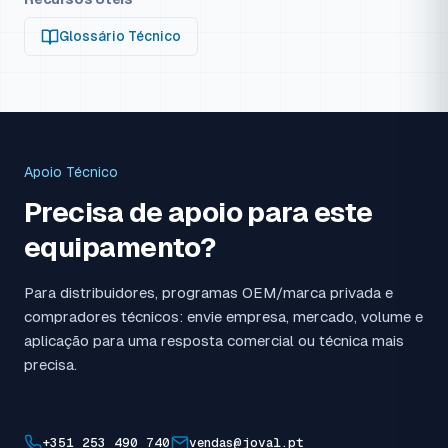
2038600075
75
100
400
144,7
45
2038500092
93
125
400
177,5
45
2031044129
130
175
400
238
75
Glossário Técnico
2038600081
83
110
400
156,3
45
2031045147
150
200
400
274
75
2038600092
93
125
400
177,5
45
Apoio Técnico
Precisa de apoio para este
equipamento?
Para distribuidores, programas OEM/marca privada e
compradores técnicos: envie empresa, mercado, volume e
aplicação para uma resposta comercial ou técnica mais
precisa.
+351 253 490 740
vendas@joval.pt